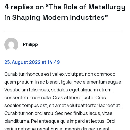
4 replies on “The Role of Metallurgy
in Shaping Modern Industries”
Philipp
25. August 2022 at 14:49
Curabitur rhoncus est vel ex volutpat, non commodo
quam pretium. In ac blandit ligula, nec elementum augue.
Vestibulum felis risus, sodales eget aliquam rutrum,
consectetur non nulla. Cras at libero justo. Cras
sodales tempus est, sit amet volutpat tortor laoreet at.
Curabitur non orci arcu. Sed nec finibus lacus, vitae
blandit urna. Pellentesque quis imperdiet lectus. Orci
varius natoque penatibus et magnis dis parturient