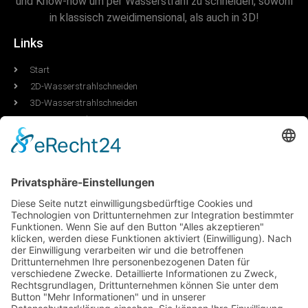
und Know-how um per Wasserstrahl zu schneiden, sowohl
in klassisch zweidimensional, als auch in 3D!
Links
Start
2D-Wasserstrahlschneiden
3D-Wasserstrahlschneiden
Weitere Dienstleistungen
Über Uns
Impressum
Datenschutzerklärung
Öffnungszeiten
Mo. - Do.: 7:30 Uhr - 15:45 Uhr
Fr.: 7:30 Uhr - 12:45 Uhr
Kontakt